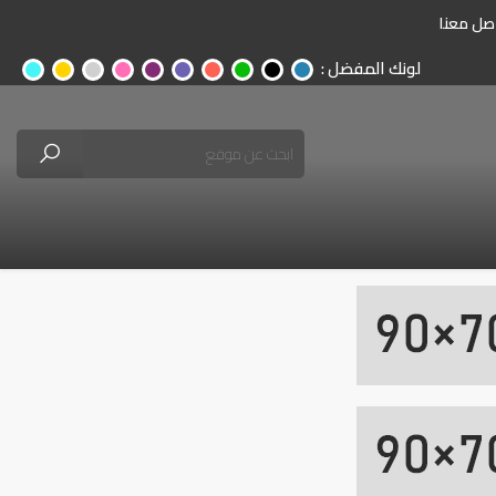
صل معنا
لونك المفضل :