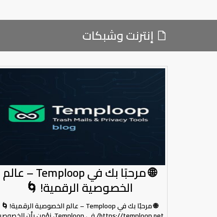
إنترنت وشبكات
🌐 مرحبًا بك في Temploop – عالم
الخصوصية الرقمية! 🌀
🌐 مرحبًا بك في Temploop – عالم الخصوصية الرقمية! 🌀
https://temploop.net/ في Temploop، نؤمن بأن الخص