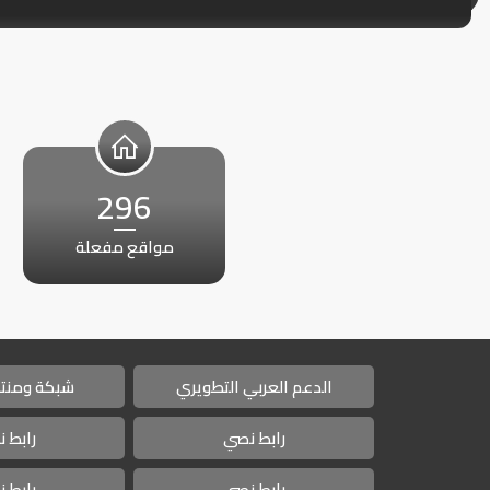
296
مواقع مفعلة
الدعم العربي التطويري
شبكة ومنتد
رابط نصي
رابط 
رابط نصي
رابط 