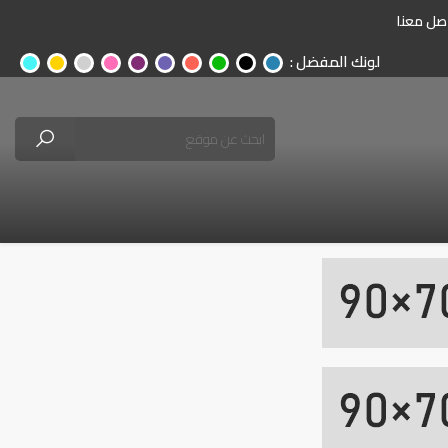
صل معنا
لونك المفضل :