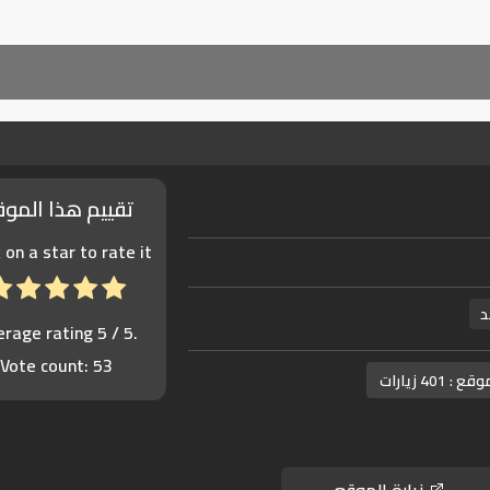
تقييم هذا المو
k on a star to rate it!
د
erage rating
5
/ 5.
Vote count:
53
موقع :
401 زيارات