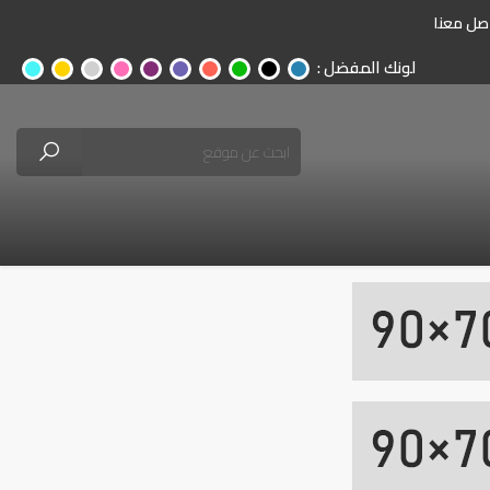
صل معنا
لونك المفضل :