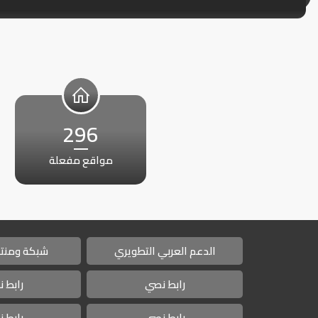
296
مواقع مفعلة
الدعم العربي التطويري
شبكة ومنتد
رابط نصي
رابط 
رابط نصي
رابط 