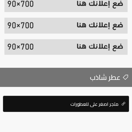
عطر شاذب
متجر اصغر علي للعطورات