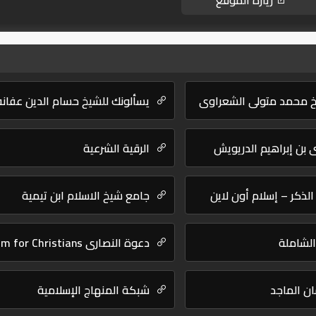
زيارة الموقع
خ محمد متولى الشعراوي
يسألونك للشيخ حسام الدين عفانه
بن إبراهيم الدريويش
الرقية الشرعية
الذكر – إسلام أون لاين
جامع شيخ الاسلام ابن تيمية
لشاملة
دعوة النصارى Islam for Christians
ن الماجد
شبكة المنهاج الإسلامية