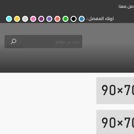
صل معنا
لونك المفضل :