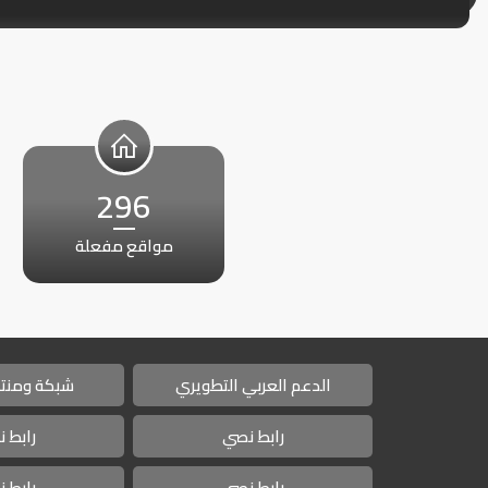
296
مواقع مفعلة
الدعم العربي التطويري
شبكة ومنتد
رابط نصي
رابط 
رابط نصي
رابط 