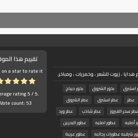
تقييم هذا المو
k on a star to rate it!
 هدايا ، زيوت للشعر ، وخمريات ، ومباخر.
 استبرق
بخور الشروق
بخور ديباج
erage rating
5
/ 5.
عطر
عطر استبرق
عطر الشروق
Vote count:
53
طر سحر الفيروز
عطر شاذب
عطر ورد
 أصليه
عطور اصليه
عطور البحرين
ر شرقيه عطورات رجاليه
عطور عربية