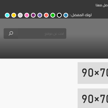
صل معنا
لونك المفضل :