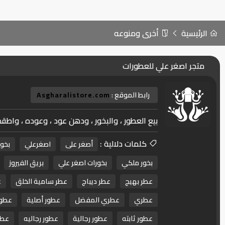
الرئيسية
أخرى ومنوعه
متجر اصغر علي للعطورات
رابط الموقع :
Asgharalistore.com
بيع العطور ، والبخور ، ودهن عود ، وعوده ، واطقم
كلمات دلالية :
أصغر على
اصغرعلي
بخور
بخور ملكي
بخورات اصغر علي
بريق الفيروز
عطر بهيج
عطر ديباج
عطر سامية الخلق
ع
عطري
عطري المفضل
عطور أصلية
عطور
عطور ثابته
عطور رجالية
عطور رجاليه
عطو