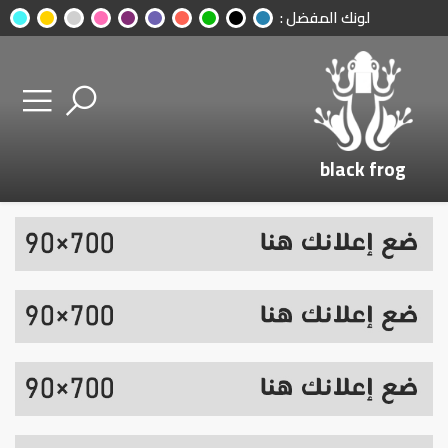
لونك المفضل :
black frog