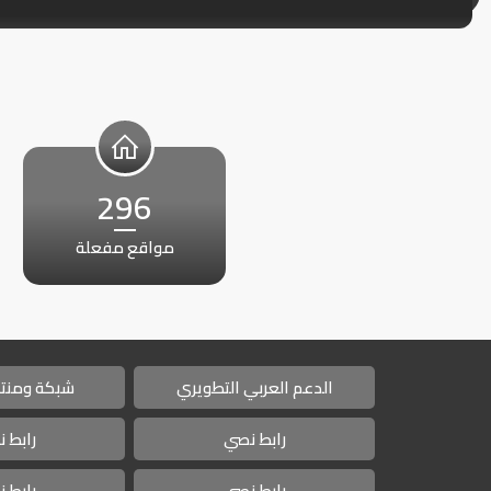
296
مواقع مفعلة
الدعم العربي التطويري
شبكة ومنتد
رابط نصي
رابط 
رابط نصي
رابط 