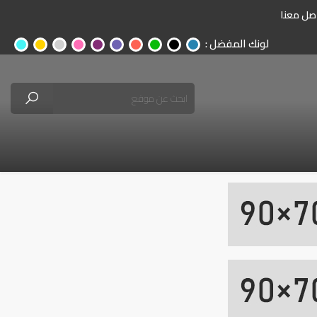
صل معنا
لونك المفضل :