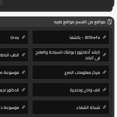
مواقع من القسم مواقع طبيه
BlShefa – بالشفا
Gray
تايلند أدفايزور | بوابتك للسياحة والعلاج
الطب الباطن
في تايلند
مركز معلومات الصرع
موسوعة صح
انف واذن وحنجرة
الدكتور نجي
شبكة الشفاء
موسوعة دار