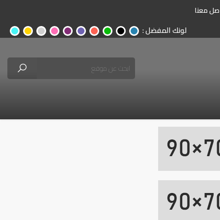
صل معنا
لونك المفضل :