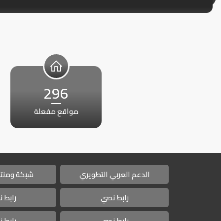
296
مواقع مفعلة
الدعم العربي التطويري
شبكة ومنتد
رابط نصي
رابط 
رابط نصي
رابط 